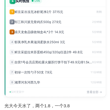
实时线报
● LIVE
鲜京采冷冻无冰虾尾净2斤 37.15元
1
刚刚
邹三和川派无骨鸡爪500g 27.9元
2
2分钟前
禧天龙食品级收纳盒4L*2个 14.9元
3
5分钟前
郁美净乳木果滋润柔肤水250ml 3元
4
5分钟前
鲜京采提拉米苏蛋糕450g/320g任选2件 49.8元
5
8分钟前
自营1号会员店黑松露火腿苏打饼干拍下49.9元得1.5kg 49.9元
6
8分钟前
初绿一次性勺子50支 7.9元
7
11分钟前
湘潭河东河西九华
8
12分钟前
实时更新中
查看全部 →
光大今天水了，两个1.8，一个3.8