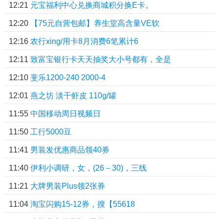
12:21
元宝福利中心兑换商城积分换E卡。
12:20
【75元自营包邮】养生堂高含量VE软
12:16
农行xing/用卡8月消费6笔累计6
12:11
致富宝银行卡天天抽奖大小号都有，全是
12:10
斐乐1200-240 2000-4
12:01
燕之坊 淡干虾皮 110g/罐
11:55
中国移动周日视频日
11:50
工行5000豆
11:41
男装发优惠商品领40券
11:40
伊利小调研，女，(26－30)，三线
11:21
大牌男装Plus领2张券
11:04
淘宝闪购15-12券，搜【55618