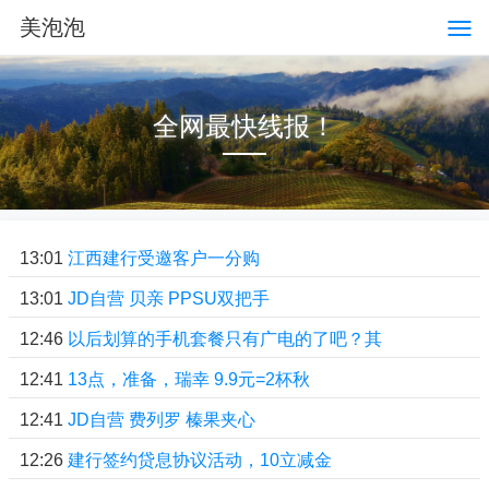
美泡泡
全网最快线报！
13:01
江西建行受邀客户一分购
13:01
JD自营 贝亲 PPSU双把手
12:46
以后划算的手机套餐只有广电的了吧？其
12:41
13点，准备，瑞幸 9.9元=2杯秋
12:41
JD自营 费列罗 榛果夹心
12:26
建行签约贷息协议活动，10立减金