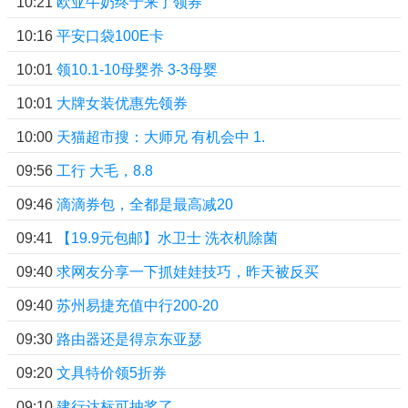
10:21
欧亚牛奶终于来了领券
10:16
平安口袋100E卡
10:01
领10.1-10母婴奍 3-3母婴
10:01
大牌女装优惠先领券
10:00
天猫超市搜：大师兄 有机会中 1.
09:56
工行 大毛，8.8
09:46
滴滴券包，全都是最高减20
09:41
【19.9元包邮】水卫士 洗衣机除菌
09:40
求网友分享一下抓娃娃技巧，昨天被反买
09:40
苏州易捷充值中行200-20
09:30
路由器还是得京东亚瑟
09:20
文具特价领5折券
09:10
建行达标可抽奖了