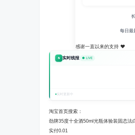
每日最
感谢一直以来的支持 ❤️
实时线报
● LIVE
实时更新中
淘宝首页搜索：
劲牌35度十全酒50ml光瓶体验装固态
实付0.01