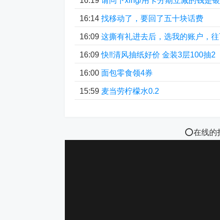
16:19
请问下xing/用卡分期立减的钱是银
16:14
找移动了，要回了五十块话费
16:09
这撕有礼进去后，选我的账户，往
16:09
快‼清风抽纸好价 金装3层100抽2
16:00
面包零食领4券
15:59
麦当劳柠檬水0.2
⭕️在线的