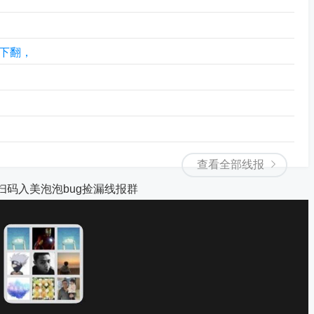
下翻，
查看全部线报
扫码入美泡泡bug捡漏线报群