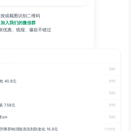
长按或截图识别二维码
加入我们的微信群
新优惠、线报、爆款不错过
刚刚
 40.8元
刚刚
刚刚
7.58元
刚刚
要sm
刚刚
降异响消除清洗剂防老化 16.9元
1分钟前