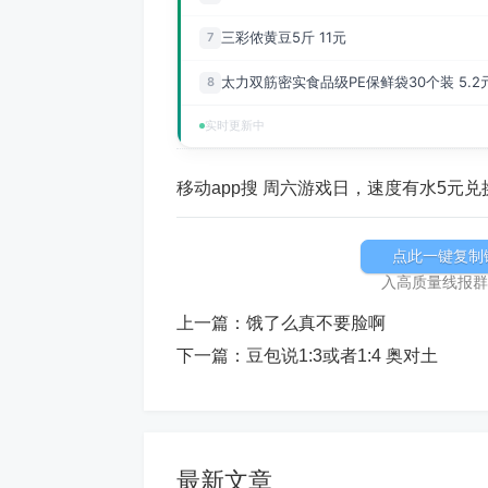
三彩侬黄豆5斤 11元
7
太力双筋密实食品级PE保鲜袋30个装 5.2
8
实时更新中
移动app搜 周六游戏日，速度有水5元兑
点此一键复制
入高质量线报群加
上一篇：
饿了么真不要脸啊
下一篇：
豆包说1:3或者1:4 奥对土
最新文章