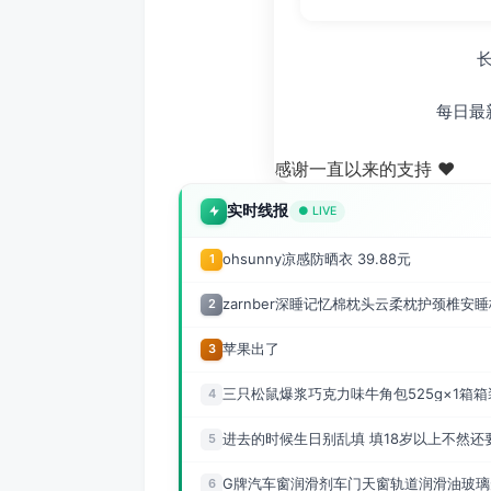
每日最
感谢一直以来的支持 ❤️
实时线报
● LIVE
ohsunny凉感防晒衣 39.88元
1
zarnber深睡记忆棉枕头云柔枕护颈椎安睡枕
2
苹果出了
3
三只松鼠爆浆巧克力味牛角包525g×1箱箱装 
4
进去的时候生日别乱填 填18岁以上不然还
5
G牌汽车窗润滑剂车门天窗轨道润滑油玻璃升
6