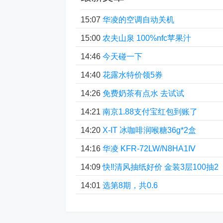
15:07
华凌的空调自动关机
15:00
农夫山泉 100%nfc苹果汁
14:46
今天碰一下
14:40
花露水特价领5券
14:26
免费奶茶有点水 去试试
14:21
南京1.88支付宝红包到账了
14:20
X-IT 冰咖啡润喉糖36g*2盒
14:16
华凌 KFR-72LW/N8HA1Ⅳ
14:09
快‼清风抽纸好价 金装3层100抽2
14:01
选第8期，共0.6