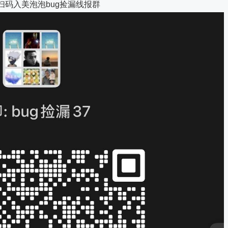
扫码入美泡泡bug捡漏线报群