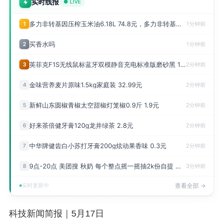
实时线报
● LIVE
多力非转基因压榨玉米油6.18L 74.8元，多力非转基因玉米胚芽油5.2L 81.9元
1
1分钟前
买香水吗
2
1分钟前
英菲克F1S无线鼠标蓝牙双模静音充电标准版磨砂黑 13.12元
3
2分钟前
金味营养麦片原味1.5kg家庭装 32.99元
4
2分钟前
新鲜山东圆椒青椒太空甜椒灯笼椒0.9斤 1.9元
5
2分钟前
好来茶倍健牙膏120g龙井绿茶 2.8元
6
2分钟前
中华牌健齿白小苏打牙膏200g炫动果香味 0.3元
7
2分钟前
9点-20点 美团搜 秋奶 每个整点摇一摇抽2k份自提 跟1k份饮品18-18
8
3分钟前
实时更新中
查看全部 →
科技新闻简报｜5月17日