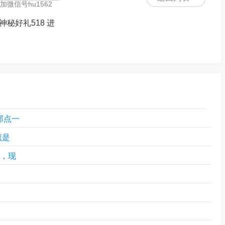
微信号hu1562
 神秘好礼518 进
部点一
就是
的，现