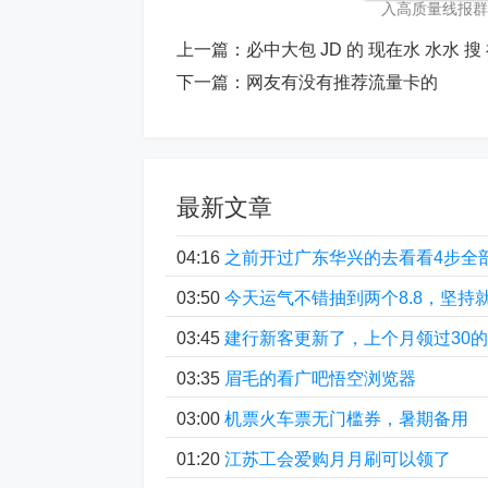
入高质量线报群加
上一篇：
必中大包 JD 的 现在水 水水 搜
下一篇：
网友有没有推荐流量卡的
最新文章
04:16
之前开过广东华兴的去看看4步全
03:50
今天运气不错抽到两个8.8，坚持
03:45
建行新客更新了，上个月领过30
03:35
眉毛的看广吧悟空浏览器
03:00
机票火车票无门槛券，暑期备用
01:20
江苏工会爱购月月刷可以领了