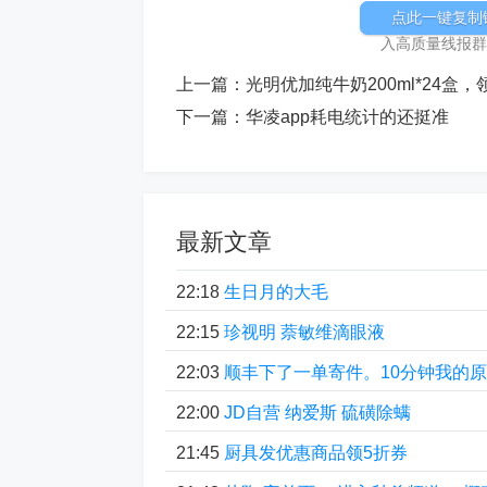
点此一键复制
入高质量线报群加
上一篇：
光明优加纯牛奶200ml*24盒，
下一篇：
华凌app耗电统计的还挺准
最新文章
22:18
生日月的大毛
22:15
珍视明 萘敏维滴眼液
22:03
顺丰下了一单寄件。10分钟我的
22:00
JD自营 纳爱斯 硫磺除螨
21:45
厨具发优惠商品领5折券