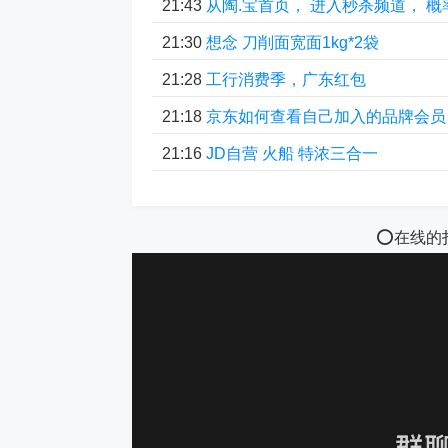
21:43
从陶.宝首页， 进入秒杀频道， 概
21:30
想念 刀削面宽面1kg*2袋
21:28
工行消费季，广东红包
21:18
京东如何查看自己加入的品牌会员
21:16
JD自营 火船 特浓三合一
⭕️在线的