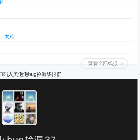
率
，太难
查看全部线报
扫码入美泡泡bug捡漏线报群