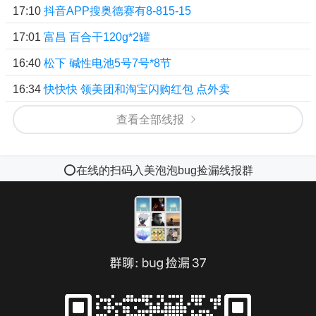
17:10
抖音APP搜奥德赛有8-815-15
17:01
富昌 百合干120g*2罐
16:40
松下 碱性电池5号7号*8节
16:34
快快快 领美团和淘宝闪购红包 点外卖
查看全部线报
⭕️在线的扫码入美泡泡bug捡漏线报群